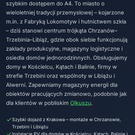
szybkim dostępem do A4. To miasto o
wieloletniej tradycji przemysłowej – kojarzone
m.in. z Fabryką Lokomotyw i hutnictwem szkła
– dziś stanowi centrum trójkąta Chrzanów–
Trzebinia–Libiąż, gdzie obok siebie funkcjonują
zakłady produkcyjne, magazyny logistyczne i
osiedla domów jednorodzinnych. Obsługujemy
domy w Kościelcu, Kątach i Balinie, firmy w
strefie Trzebini oraz wspólnoty w Libiążu i
Alwerni. Zapewniamy magazyny energii dla
obiektów pracujących zmianowo, podobnie jak
dla klientów w pobliskim
Olkuszu
.
Szybki dojazd z Krakowa – montaże w Chrzanowie,
Trzebini i Libiążu
Instalacje PV dla domów w Kościelcu, Kątach, Balinie i