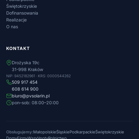
Świętokrzyskie
Dofinansowania
Realizacje
O nas
KONTAKT
Drożyska 19c
31-998 Kraków
NIP: 9452182961 · KRS: 0000544262
509 917 454
608 614 900
biuro@pvsolarin.pl
pon–sob: 08:00–20:00
Obsługujemy:
Małopolskie
Śląskie
Podkarpackie
Świętokrzyskie
Domy
Firmy
Wspólnoty
Rolnictwo