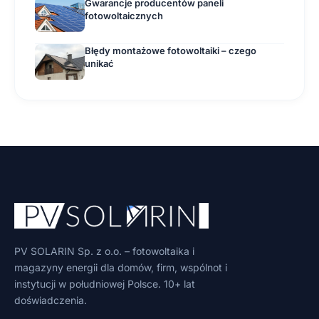
Gwarancje producentów paneli
fotowoltaicznych
Błędy montażowe fotowoltaiki – czego
unikać
PV SOLARIN Sp. z o.o. – fotowoltaika i
magazyny energii dla domów, firm, wspólnot i
instytucji w południowej Polsce. 10+ lat
doświadczenia.