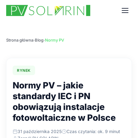
Strona główna
Blog
Normy PV
›
›
RYNEK
Normy PV – jakie
standardy IEC i PN
obowiązują instalacje
fotowoltaiczne w Polsce
31 października 2025
Czas czytania: ok. 9 minut