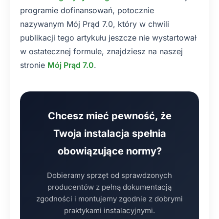
programie dofinansowań, potocznie
nazywanym Mój Prąd 7.0, który w chwili
publikacji tego artykułu jeszcze nie wystartował
w ostatecznej formule, znajdziesz na naszej
stronie
Mój Prąd 7.0
.
Chcesz mieć pewność, że
Twoja instalacja spełnia
obowiązujące normy?
Dobieramy sprzęt od sprawdzonych
producentów z pełną dokumentacją
zgodności i montujemy zgodnie z dobrymi
praktykami instalacyjnymi.