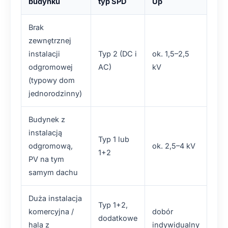
budynku
typ SPD
Up
Brak
zewnętrznej
instalacji
Typ 2 (DC i
ok. 1,5–2,5
odgromowej
AC)
kV
(typowy dom
jednorodzinny)
Budynek z
instalacją
Typ 1 lub
odgromową,
ok. 2,5–4 kV
1+2
PV na tym
samym dachu
Duża instalacja
Typ 1+2,
komercyjna /
dobór
dodatkowe
hala z
indywidualny