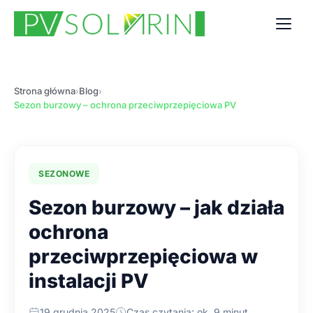
Strona główna
Blog
›
›
Sezon burzowy – ochrona przeciwprzepięciowa PV
SEZONOWE
Sezon burzowy – jak działa
ochrona
przeciwprzepięciowa w
instalacji PV
19 grudnia 2025
Czas czytania: ok. 9 minut