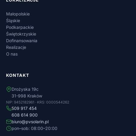
Małopolskie
Śląskie
Podkarpackie
Świętokrzyskie
Dofinansowania
Realizacje
O nas
KONTAKT
Drożyska 19c
31-998 Kraków
NIP: 9452182961 · KRS: 0000544262
509 917 454
608 614 900
biuro@pvsolarin.pl
pon–sob: 08:00–20:00