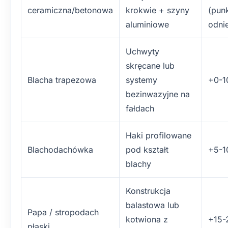
ceramiczna/betonowa
krokwie + szyny
(pun
aluminiowe
odnie
Uchwyty
skręcane lub
Blacha trapezowa
systemy
+0-
bezinwazyjne na
fałdach
Haki profilowane
Blachodachówka
pod kształt
+5-
blachy
Konstrukcja
balastowa lub
Papa / stropodach
kotwiona z
+15
płaski