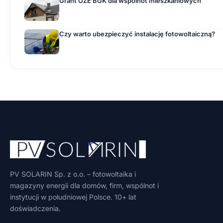
Grant OZE BGK dla wspólnot mieszkaniowych
Czy warto ubezpieczyć instalację fotowoltaiczną?
PV SOLARIN Sp. z o.o. – fotowoltaika i
magazyny energii dla domów, firm, wspólnot i
instytucji w południowej Polsce. 10+ lat
doświadczenia.