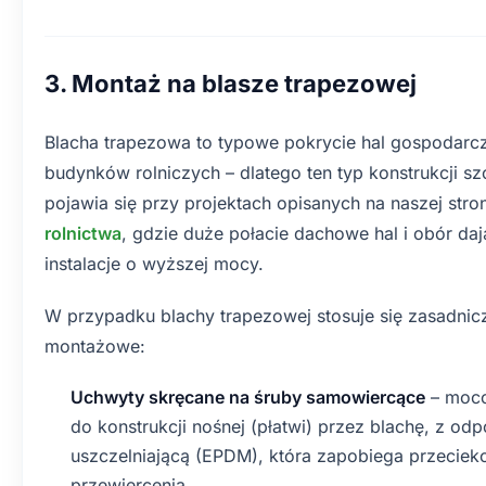
3. Montaż na blasze trapezowej
Blacha trapezowa to typowe pokrycie hal gospodarc
budynków rolniczych – dlatego ten typ konstrukcji sz
pojawia się przy projektach opisanych na naszej stro
rolnictwa
, gdzie duże połacie dachowe hal i obór da
instalacje o wyższej mocy.
W przypadku blachy trapezowej stosuje się zasadnic
montażowe:
Uchwyty skręcane na śruby samowiercące
– moco
do konstrukcji nośnej (płatwi) przez blachę, z o
uszczelniającą (EPDM), która zapobiega przecie
przewiercenia