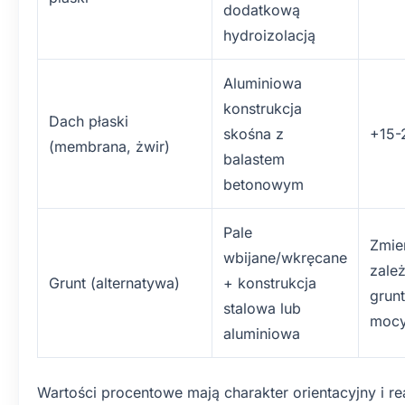
dodatkową
hydroizolacją
Aluminiowa
konstrukcja
Dach płaski
skośna z
+15
(membrana, żwir)
balastem
betonowym
Pale
Zmie
wbijane/wkręcane
zale
Grunt (alternatywa)
+ konstrukcja
grunt
stalowa lub
moc
aluminiowa
Wartości procentowe mają charakter orientacyjny i r