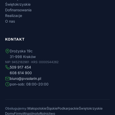
Świętokrzyskie
Dofinansowania
Realizacje
O nas
KONTAKT
Drożyska 19c
31-998 Kraków
NIP: 9452182961 · KRS: 0000544262
509 917 454
608 614 900
biuro@pvsolarin.pl
pon–sob: 08:00–20:00
Obsługujemy:
Małopolskie
Śląskie
Podkarpackie
Świętokrzyskie
Domy
Firmy
Wspólnoty
Rolnictwo