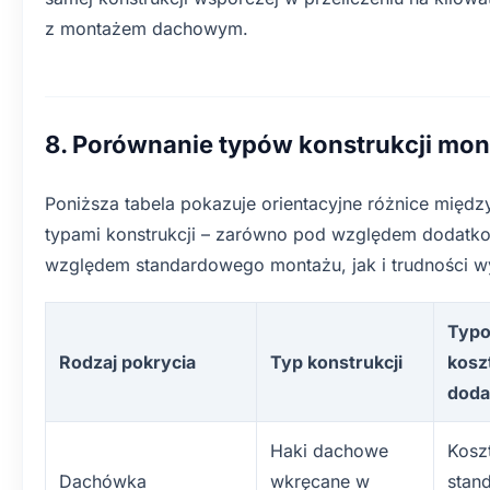
z montażem dachowym.
8. Porównanie typów konstrukcji mo
Poniższa tabela pokazuje orientacyjne różnice międ
typami konstrukcji – zarówno pod względem dodatk
względem standardowego montażu, jak i trudności w
Typ
Rodzaj pokrycia
Typ konstrukcji
kosz
dod
Haki dachowe
Kosz
Dachówka
wkręcane w
stan