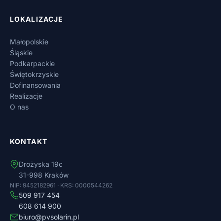
LOKALIZACJE
Małopolskie
Śląskie
Podkarpackie
Świętokrzyskie
Dofinansowania
Realizacje
O nas
KONTAKT
Drożyska 19c
31-998 Kraków
NIP: 9452182961 · KRS: 0000544262
509 917 454
608 614 900
biuro@pvsolarin.pl