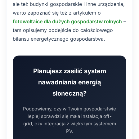
ale też budynki gospodarskie i inne urządzenia,
warto zapoznać się też z artykułem o
fotowoltaice dla dużych gospodarstw rolnych
–
tam opisujemy podejście do całościowego
bilansu energetycznego gospodarstwa.
Planujesz zasilić system
nawadniania energią
słoneczną?
Podpowiemy, czy w Twoim gospodarstwie
lepiej sprawdzi się mała instalacja off-
grid, czy integracja z większym systemem
PV.